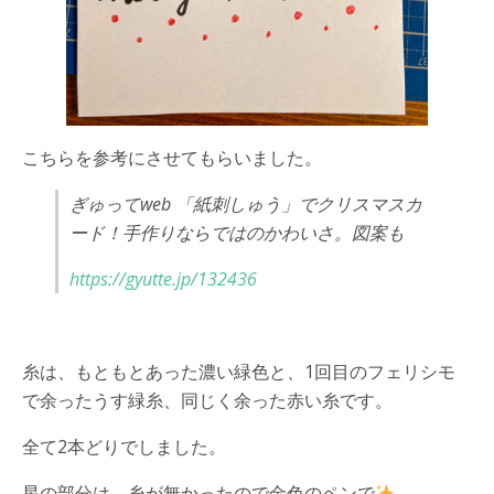
こちらを参考にさせてもらいました。
ぎゅってweb 「紙刺しゅう」でクリスマスカ
ード！手作りならではのかわいさ。図案も
https://gyutte.jp/132436
糸は、もともとあった濃い緑色と、1回目のフェリシモ
で余ったうす緑糸、同じく余った赤い糸です。
全て2本どりでしました。
星の部分は、糸が無かったので金色のペンで